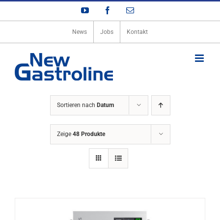
Zum
YouTube
Facebook
E-
Inhalt
Mail
springen
News
Jobs
Kontakt
Sortieren nach
Datum
Zeige
48 Produkte