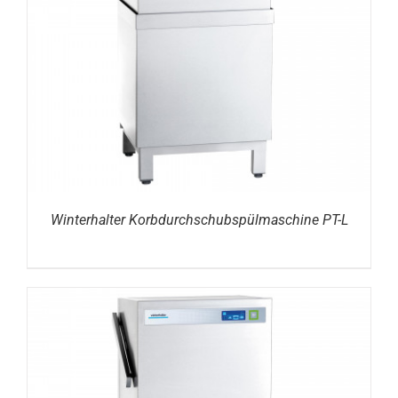
DETAILS
Winterhalter Korbdurchschubspülmaschine PT-L