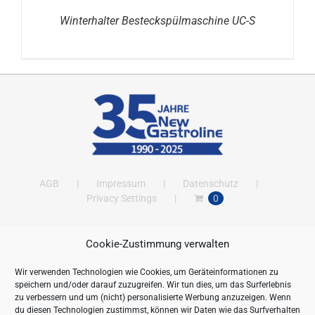
Winterhalter Besteckspülmaschine UC-S
AGB
Impressum
Datenschutz
Privacy Settings
0
Cookie-Zustimmung verwalten
ANSCHRIFT
Wir verwenden Technologien wie Cookies, um Geräteinformationen zu
New Gastroline GmbH
speichern und/oder darauf zuzugreifen. Wir tun dies, um das Surferlebnis
Barthestraße 115
zu verbessern und um (nicht) personalisierte Werbung anzuzeigen. Wenn
18356 Barth
du diesen Technologien zustimmst, können wir Daten wie das Surfverhalten