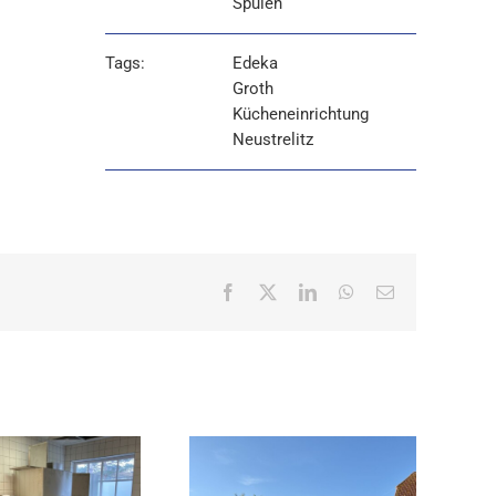
Spülen
Tags:
Edeka
Groth
Kücheneinrichtung
Neustrelitz
Facebook
X
LinkedIn
WhatsApp
E-
Mail