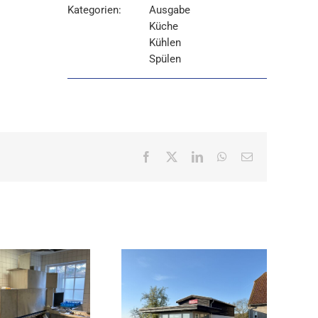
Kategorien:
Ausgabe
Küche
Kühlen
Spülen
Facebook
X
LinkedIn
WhatsApp
E-
Mail