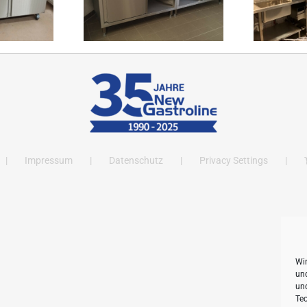
Impressum
Datenschutz
Privacy Settings
Wi
und
un
Tec