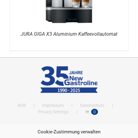
JURA GIGA X3 Aluminium Kaffeevollautomat
AGB
Impressum
Datenschutz
Privacy Settings
0
Cookie-Zustimmung verwalten
ANSCHRIFT