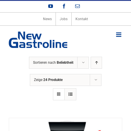
Zum
YouTube
Facebook
E-
Inhalt
Mail
springen
News
Jobs
Kontakt
Sortieren nach
Beliebtheit
Zeige
24 Produkte