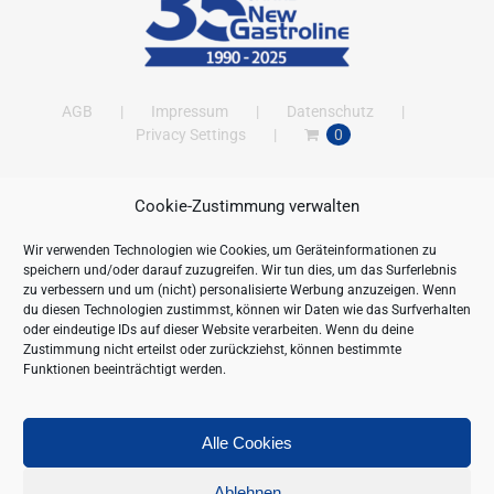
AGB
Impressum
Datenschutz
Privacy Settings
0
Cookie-Zustimmung verwalten
ANSCHRIFT
Wir verwenden Technologien wie Cookies, um Geräteinformationen zu
New Gastroline GmbH
speichern und/oder darauf zuzugreifen. Wir tun dies, um das Surferlebnis
Barthestraße 115
zu verbessern und um (nicht) personalisierte Werbung anzuzeigen. Wenn
18356 Barth
du diesen Technologien zustimmst, können wir Daten wie das Surfverhalten
oder eindeutige IDs auf dieser Website verarbeiten. Wenn du deine
Deutschland/Germany
Zustimmung nicht erteilst oder zurückziehst, können bestimmte
Öffnungszeiten:
Funktionen beeinträchtigt werden.
Mo. - Fr. 09.00 bis 16.00 Uhr
Telefon:
+49 (0) 38231-676-0
Fax:
+49 (0) 38231-3261
Alle Cookies
Webseite:
https://www.newgastroline.de
Ablehnen