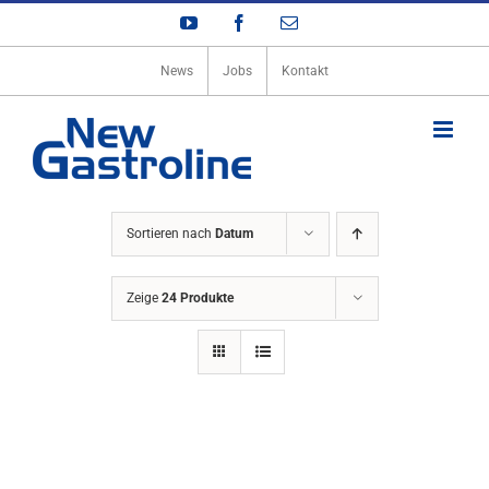
Zum
YouTube
Facebook
E-
Inhalt
Mail
springen
News
Jobs
Kontakt
Sortieren nach
Datum
Zeige
24 Produkte