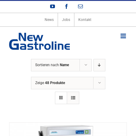
Zum
YouTube
Facebook
E-
Inhalt
Mail
springen
News
Jobs
Kontakt
Sortieren nach
Name
Zeige
48 Produkte