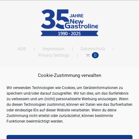
AGB
Impressum
Datenschutz
Privacy Settings
0
Cookie-Zustimmung verwalten
ANSCHRIFT
Wir verwenden Technologien wie Cookies, um Geräteinformationen zu
New Gastroline GmbH
speichern und/oder darauf zuzugreifen. Wir tun dies, um das Surferlebnis
Barthestraße 115
zu verbessern und um (nicht) personalisierte Werbung anzuzeigen. Wenn
18356 Barth
du diesen Technologien zustimmst, können wir Daten wie das Surfverhalten
oder eindeutige IDs auf dieser Website verarbeiten. Wenn du deine
Deutschland/Germany
Zustimmung nicht erteilst oder zurückziehst, können bestimmte
Öffnungszeiten:
Funktionen beeinträchtigt werden.
Mo. - Fr. 09.00 bis 16.00 Uhr
Telefon:
+49 (0) 38231-676-0
Fax:
+49 (0) 38231-3261