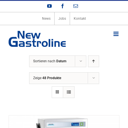
Zum
YouTube
Facebook
E-
Inhalt
Mail
springen
News
Jobs
Kontakt
Sortieren nach
Datum
Zeige
48 Produkte