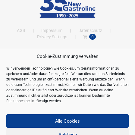
AGB
Impressum
Datenschutz
Privacy Settings
0
Cookie-Zustimmung verwalten
ANSCHRIFT
Wir verwenden Technologien wie Cookies, um Geräteinformationen zu
New Gastroline GmbH
speichern und/oder darauf zuzugreifen. Wir tun dies, um das Surferlebnis
Barthestraße 115
zu verbessern und um (nicht) personalisierte Werbung anzuzeigen. Wenn
18356 Barth
du diesen Technologien zustimmst, können wir Daten wie das Surfverhalten
oder eindeutige IDs auf dieser Website verarbeiten. Wenn du deine
Deutschland/Germany
Zustimmung nicht erteilst oder zurückziehst, können bestimmte
Öffnungszeiten:
Funktionen beeinträchtigt werden.
Mo. - Fr. 09.00 bis 16.00 Uhr
Telefon:
+49 (0) 38231-676-0
Fax:
+49 (0) 38231-3261
Alle Cookies
Webseite:
https://www.newgastroline.de
Ablehnen