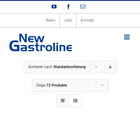
Zum
YouTube
Facebook
E-
Inhalt
Mail
springen
News
Jobs
Kontakt
Sortieren nach
Standardsortierung
Zeige
72 Produkte