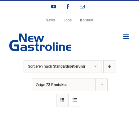
Zum
YouTube
Facebook
E-
Inhalt
Mail
springen
News
Jobs
Kontakt
Sortieren nach
Standardsortierung
Zeige
72 Produkte