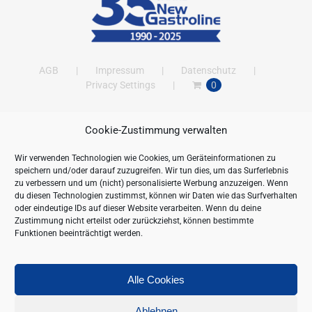
AGB
Impressum
Datenschutz
Privacy Settings
0
Cookie-Zustimmung verwalten
ANSCHRIFT
Wir verwenden Technologien wie Cookies, um Geräteinformationen zu
New Gastroline GmbH
speichern und/oder darauf zuzugreifen. Wir tun dies, um das Surferlebnis
Barthestraße 115
zu verbessern und um (nicht) personalisierte Werbung anzuzeigen. Wenn
18356 Barth
du diesen Technologien zustimmst, können wir Daten wie das Surfverhalten
oder eindeutige IDs auf dieser Website verarbeiten. Wenn du deine
Deutschland/Germany
Zustimmung nicht erteilst oder zurückziehst, können bestimmte
Öffnungszeiten:
Funktionen beeinträchtigt werden.
Mo. - Fr. 09.00 bis 16.00 Uhr
Telefon:
+49 (0) 38231-676-0
Fax:
+49 (0) 38231-3261
Alle Cookies
Webseite:
https://www.newgastroline.de
Ablehnen