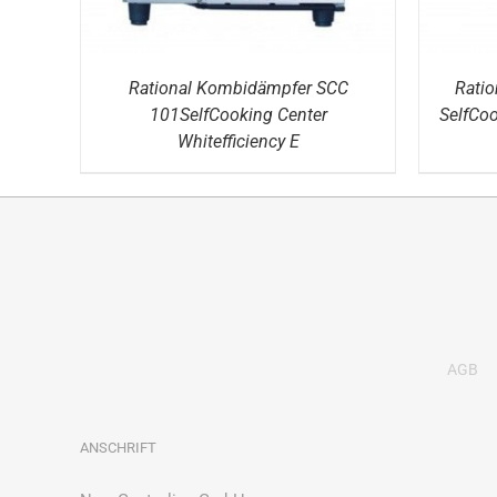
Rational Kombidämpfer SCC
Rati
101SelfCooking Center
SelfCoo
Whitefficiency E
AGB
ANSCHRIFT