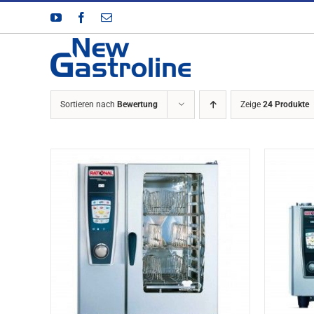
Zum
YouTube
Facebook
E-
Inhalt
Mail
springen
Sortieren nach
Bewertung
Zeige
24 Produkte
DETAILS