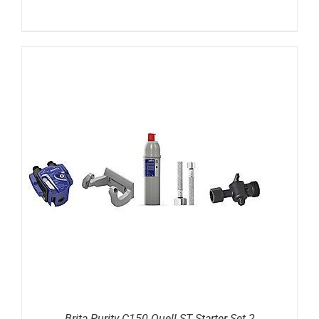
DETAILS
Brita Purity C150 Quell ST Starter Set 2