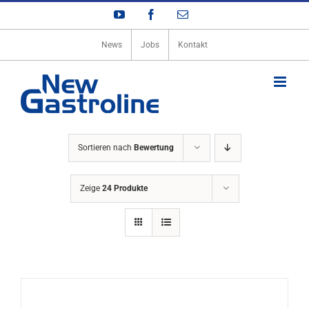
Zum
YouTube
Facebook
E-
Inhalt
Mail
springen
News
Jobs
Kontakt
Sortieren nach
Bewertung
Zeige
24 Produkte