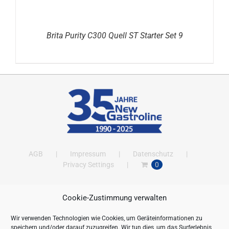
Brita Purity C300 Quell ST Starter Set 9
AGB
Impressum
Datenschutz
Privacy Settings
0
Cookie-Zustimmung verwalten
ANSCHRIFT
Wir verwenden Technologien wie Cookies, um Geräteinformationen zu
New Gastroline GmbH
speichern und/oder darauf zuzugreifen. Wir tun dies, um das Surferlebnis