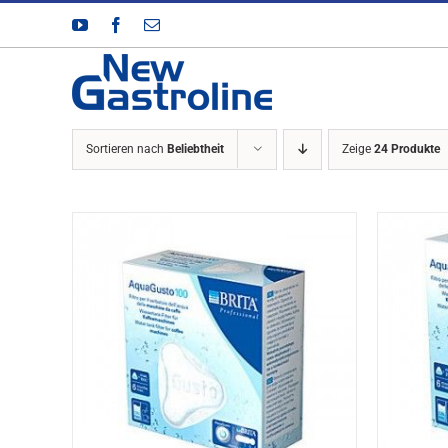
Zum
YouTube
Facebook
E-
Inhalt
Mail
springen
Sortieren nach
Beliebtheit
Zeige
24 Produkte
DETAILS