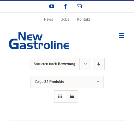
Zum
YouTube
Facebook
E-
Inhalt
Mail
springen
News
Jobs
Kontakt
Sortieren nach
Bewertung
Zeige
24 Produkte