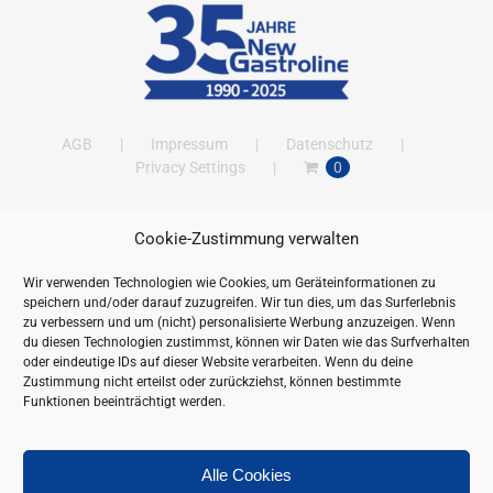
AGB
Impressum
Datenschutz
Privacy Settings
0
Cookie-Zustimmung verwalten
ANSCHRIFT
Wir verwenden Technologien wie Cookies, um Geräteinformationen zu
New Gastroline GmbH
speichern und/oder darauf zuzugreifen. Wir tun dies, um das Surferlebnis
Barthestraße 115
zu verbessern und um (nicht) personalisierte Werbung anzuzeigen. Wenn
18356 Barth
du diesen Technologien zustimmst, können wir Daten wie das Surfverhalten
oder eindeutige IDs auf dieser Website verarbeiten. Wenn du deine
Deutschland/Germany
Zustimmung nicht erteilst oder zurückziehst, können bestimmte
Öffnungszeiten:
Funktionen beeinträchtigt werden.
Mo. - Fr. 09.00 bis 16.00 Uhr
Telefon:
+49 (0) 38231-676-0
Fax:
+49 (0) 38231-3261
Alle Cookies
Webseite:
https://www.newgastroline.de