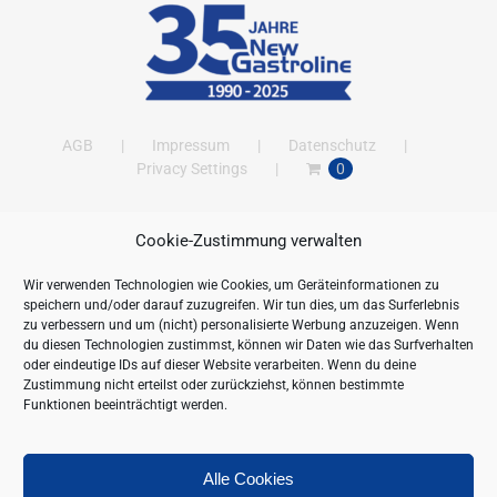
AGB
Impressum
Datenschutz
Privacy Settings
0
Cookie-Zustimmung verwalten
ANSCHRIFT
Wir verwenden Technologien wie Cookies, um Geräteinformationen zu
New Gastroline GmbH
speichern und/oder darauf zuzugreifen. Wir tun dies, um das Surferlebnis
Barthestraße 115
zu verbessern und um (nicht) personalisierte Werbung anzuzeigen. Wenn
18356 Barth
du diesen Technologien zustimmst, können wir Daten wie das Surfverhalten
oder eindeutige IDs auf dieser Website verarbeiten. Wenn du deine
Deutschland/Germany
Zustimmung nicht erteilst oder zurückziehst, können bestimmte
Öffnungszeiten:
Funktionen beeinträchtigt werden.
Mo. - Fr. 09.00 bis 16.00 Uhr
Telefon:
+49 (0) 38231-676-0
Fax:
+49 (0) 38231-3261
Alle Cookies
Webseite:
https://www.newgastroline.de