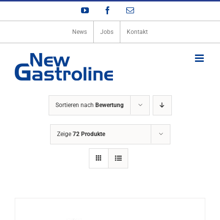
Zum
YouTube
Facebook
E-
Inhalt
Mail
springen
News
Jobs
Kontakt
Sortieren nach
Bewertung
Zeige
72 Produkte