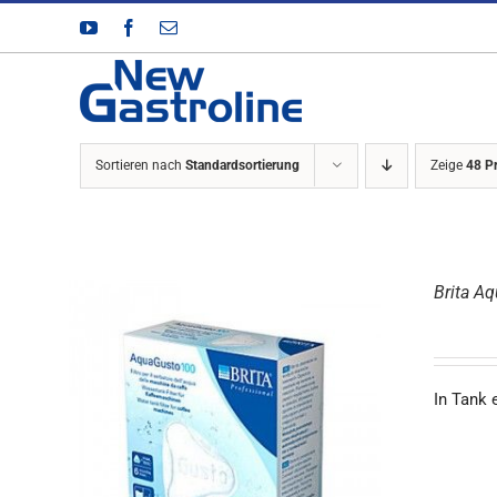
Zum
YouTube
Facebook
E-
Inhalt
Mail
springen
Sortieren nach
Standardsortierung
Zeige
48 P
Brita A
In Tank 
DETAILS