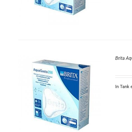
Brita A
In Tank 
DETAILS