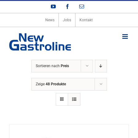
Zum
YouTube
Facebook
E-
Inhalt
Mail
springen
News
Jobs
Kontakt
Sortieren nach
Preis
Zeige
48 Produkte