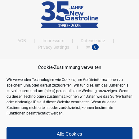
AGB
Impressum
Datenschutz
Privacy Settings
0
Cookie-Zustimmung verwalten
ANSCHRIFT
Wir verwenden Technologien wie Cookies, um Geräteinformationen zu
New Gastroline GmbH
speichern und/oder darauf zuzugreifen. Wir tun dies, um das Surferlebnis
Barthestraße 115
zu verbessern und um (nicht) personalisierte Werbung anzuzeigen. Wenn
18356 Barth
du diesen Technologien zustimmst, können wir Daten wie das Surfverhalten
oder eindeutige IDs auf dieser Website verarbeiten. Wenn du deine
Deutschland/Germany
Zustimmung nicht erteilst oder zurückziehst, können bestimmte
Öffnungszeiten:
Funktionen beeinträchtigt werden.
Mo. - Fr. 09.00 bis 16.00 Uhr
Telefon:
+49 (0) 38231-676-0
Fax:
+49 (0) 38231-3261
Alle Cookies
Webseite:
https://www.newgastroline.de