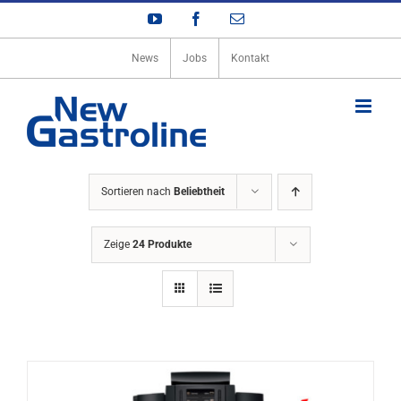
Zum
YouTube
Facebook
E-
Inhalt
Mail
springen
News
Jobs
Kontakt
Sortieren nach
Beliebtheit
Zeige
24 Produkte