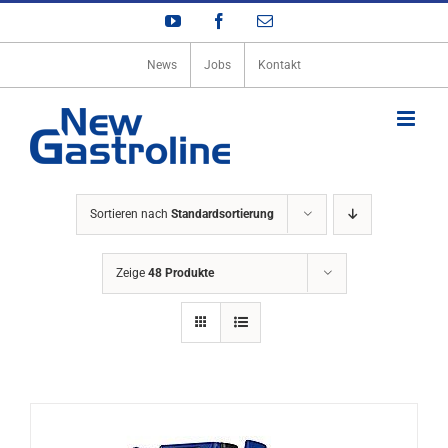
Zum
YouTube
Facebook
E-
Inhalt
Mail
springen
News
Jobs
Kontakt
Sortieren nach
Standardsortierung
Zeige
48 Produkte