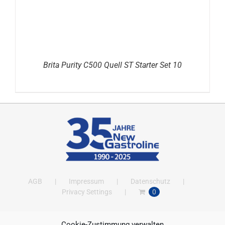
Brita Purity C500 Quell ST Starter Set 10
AGB
Impressum
Datenschutz
Privacy Settings
0
Cookie-Zustimmung verwalten