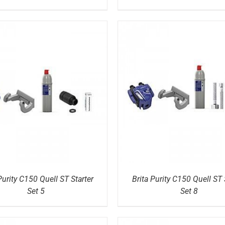
DETAILS
DETAILS
Purity C150 Quell ST Starter
Brita Purity C150 Quell ST 
Set 5
Set 8