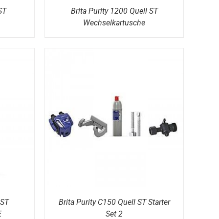
ST
Brita Purity 1200 Quell ST
Wechselkartusche
DETAILS
 ST
Brita Purity C150 Quell ST Starter
E
Set 2