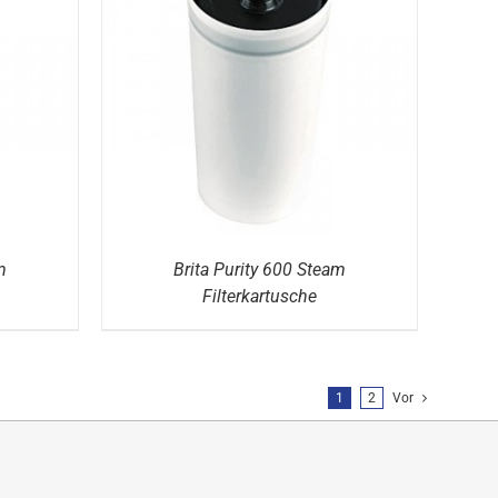
DETAILS
m
Brita Purity 600 Steam
Filterkartusche
1
2
Vor