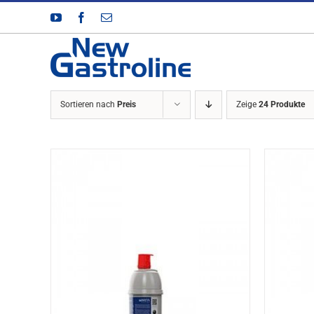
Zum
YouTube
Facebook
E-
Inhalt
Mail
springen
Sortieren nach
Preis
Zeige
24 Produkte
DETAILS