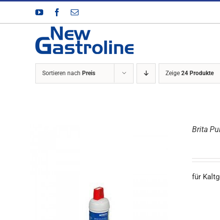
Zum
YouTube
Facebook
E-
Inhalt
Mail
springen
Sortieren nach
Preis
Zeige
24 Produkte
Brita Pu
für Kalt
DETAILS