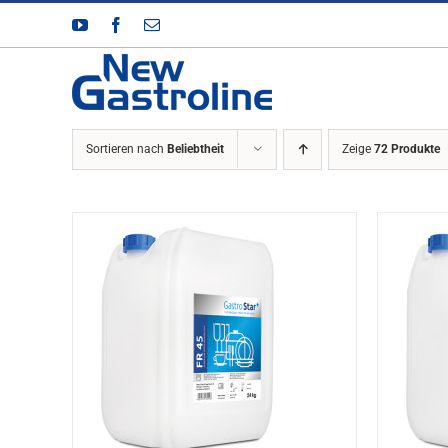
Zum
YouTube
Facebook
E-
Inhalt
Mail
springen
Sortieren nach
Beliebtheit
Zeige
72 Produkte
DETAILS