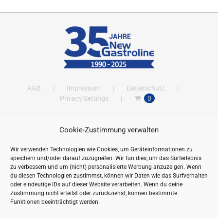
AGB
Impressum
Datenschutz
Privacy Settings
0
Cookie-Zustimmung verwalten
ANSCHRIFT
Wir verwenden Technologien wie Cookies, um Geräteinformationen zu
New Gastroline GmbH
speichern und/oder darauf zuzugreifen. Wir tun dies, um das Surferlebnis
Barthestraße 115
zu verbessern und um (nicht) personalisierte Werbung anzuzeigen. Wenn
18356 Barth
du diesen Technologien zustimmst, können wir Daten wie das Surfverhalten
oder eindeutige IDs auf dieser Website verarbeiten. Wenn du deine
Deutschland/Germany
Zustimmung nicht erteilst oder zurückziehst, können bestimmte
Öffnungszeiten:
Funktionen beeinträchtigt werden.
Mo. - Fr. 09.00 bis 16.00 Uhr
Telefon:
+49 (0) 38231-676-0