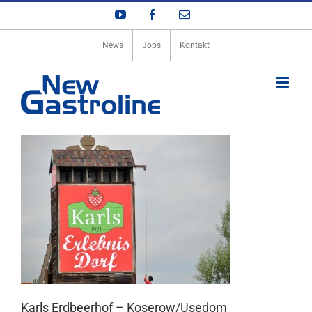
Zum
YouTube
Facebook
E-
Inhalt
Mail
springen
News
Jobs
Kontakt
Karls Erdbeerhof – Koserow/Usedom