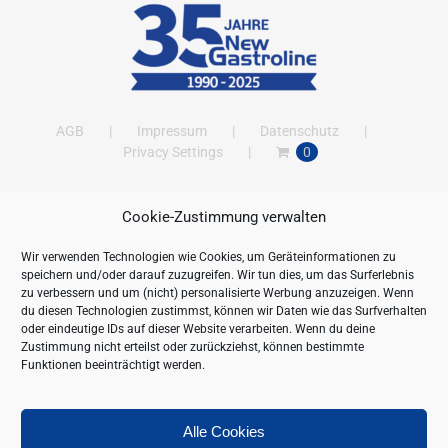
AGB
Impressum
Datenschutz
Privacy Settings
0
Cookie-Zustimmung verwalten
ANSCHRIFT
Wir verwenden Technologien wie Cookies, um Geräteinformationen zu
New Gastroline GmbH
speichern und/oder darauf zuzugreifen. Wir tun dies, um das Surferlebnis
Barthestraße 115
zu verbessern und um (nicht) personalisierte Werbung anzuzeigen. Wenn
18356 Barth
du diesen Technologien zustimmst, können wir Daten wie das Surfverhalten
oder eindeutige IDs auf dieser Website verarbeiten. Wenn du deine
Deutschland/Germany
Zustimmung nicht erteilst oder zurückziehst, können bestimmte
Öffnungszeiten:
Funktionen beeinträchtigt werden.
Mo. - Fr. 09.00 bis 16.00 Uhr
Telefon:
+49 (0) 38231-676-0
Fax:
+49 (0) 38231-3261
Alle Cookies
Webseite:
https://www.newgastroline.de