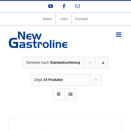
Zum
YouTube
Facebook
E-
Inhalt
Mail
springen
News
Jobs
Kontakt
Sortieren nach
Standardsortierung
Zeige
24 Produkte