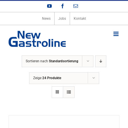
Zum
YouTube
Facebook
E-
Inhalt
Mail
springen
News
Jobs
Kontakt
Sortieren nach
Standardsortierung
Zeige
24 Produkte