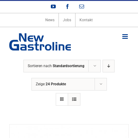
Zum
YouTube
Facebook
E-
Inhalt
Mail
springen
News
Jobs
Kontakt
Sortieren nach
Standardsortierung
Zeige
24 Produkte