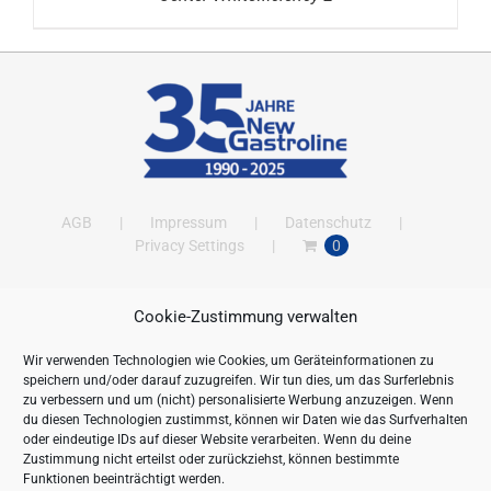
AGB
Impressum
Datenschutz
Privacy Settings
0
Cookie-Zustimmung verwalten
ANSCHRIFT
Wir verwenden Technologien wie Cookies, um Geräteinformationen zu
New Gastroline GmbH
speichern und/oder darauf zuzugreifen. Wir tun dies, um das Surferlebnis
Barthestraße 115
zu verbessern und um (nicht) personalisierte Werbung anzuzeigen. Wenn
18356 Barth
du diesen Technologien zustimmst, können wir Daten wie das Surfverhalten
oder eindeutige IDs auf dieser Website verarbeiten. Wenn du deine
Deutschland/Germany
Zustimmung nicht erteilst oder zurückziehst, können bestimmte
Öffnungszeiten:
Funktionen beeinträchtigt werden.
Mo. - Fr. 09.00 bis 16.00 Uhr