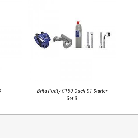
DETAILS
0
Brita Purity C150 Quell ST Starter
Set 8