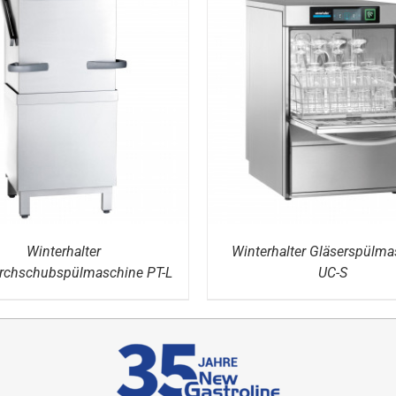
DETAILS
DETAILS
Winterhalter
Winterhalter Gläserspülma
rchschubspülmaschine PT-L
UC-S