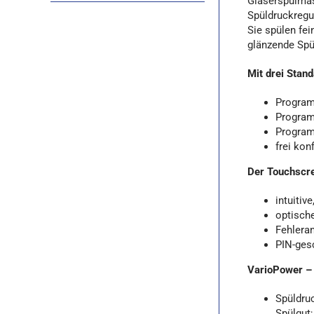
Gläserspülmasc
Spüldruckregu
Sie spülen fei
glänzende Spü
Mit drei Stan
Program
Program
Program
frei kon
Der Touchscre
intuiti
optische
Fehlera
PIN-ges
VarioPower – 
Spüldruc
Spülgut;