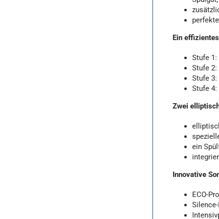
zusätzli
perfekte
Ein effiziente
Stufe 1
Stufe 2:
Stufe 3:
Stufe 4
Zwei elliptis
elliptis
speziel
ein Spül
integrie
Innovative So
ECO-Pro
Silence
Intensi