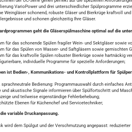
hinen der UC-Serie gehen perfekt auf die speziellen Anforderungen 
lierung VarioPower und drei unterschiedlicher Spülprogramme erziel
ne Weingläser schonend, robuste Gläser und Bierkrüge kraftvoll und i
lergebnisse und schonen gleichzeitig Ihre Gläser.
dardprogrammen geht die Gläserspülmaschine optimal auf die unter
m für das schonende Spülen fragiler Wein- und Sektgläser sowie vo
m für das Spülen von Wasser- und Saftgläsern sowie gemischten G
m für das kraftvolle Spülen robuster Bierkrüge sowie hartnäckig v
figurierbare, individuelle Programme für spezielle Anforderungen;
en ist Bedien-, Kommunikations- und Kontrollplattform für Spülpe
ve, sprachneutrale Bedienung: Programmauswahl durch einfaches Ant
 und akustische Signale informieren über Spülfortschritt und Masc
nzeige und teilweise eigenständige Fehlerbehebung;
chützte Ebenen für Küchenchef und Servicetechniker;
die variable Druckanpassung.
k wird dem Spülgut und der Verschmutzung angepasst: reduzierter Dr