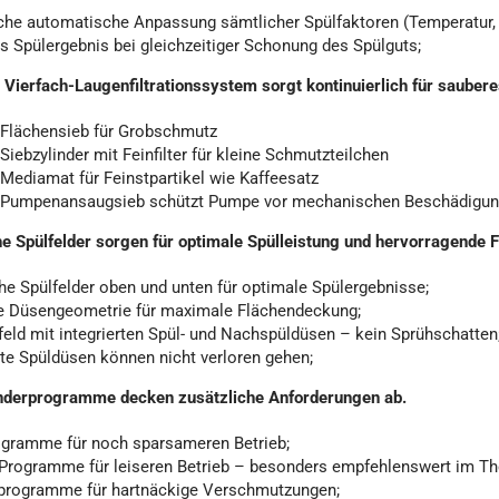
che automatische Anpassung sämtlicher Spülfaktoren (Temperatur, Re
s Spülergebnis bei gleichzeitiger Schonung des Spülguts;
s Vierfach-Laugenfiltrationssystem sorgt kontinuierlich für sauber
: Flächensieb für Grobschmutz
 Siebzylinder mit Feinfilter für kleine Schmutzteilchen
 Mediamat für Feinstpartikel wie Kaffeesatz
: Pumpenansaugsieb schützt Pumpe vor mechanischen Beschädigu
che Spülfelder sorgen für optimale Spülleistung und hervorragende
che Spülfelder oben und unten für optimale Spülergebnisse;
le Düsengeometrie für maximale Flächendeckung;
feld mit integrierten Spül- und Nachspüldüsen – kein Sprühschatten
rte Spüldüsen können nicht verloren gehen;
nderprogramme decken zusätzliche Anforderungen ab.
gramme für noch sparsameren Betrieb;
-Programme für leiseren Betrieb – besonders empfehlenswert im Th
vprogramme für hartnäckige Verschmutzungen;