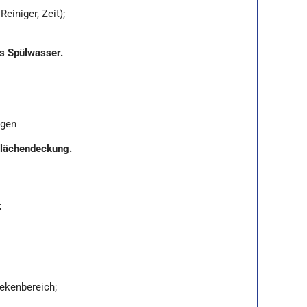
iniger, Zeit);
es Spülwasser.
ngen
 Flächendeckung.
;
ekenbereich;