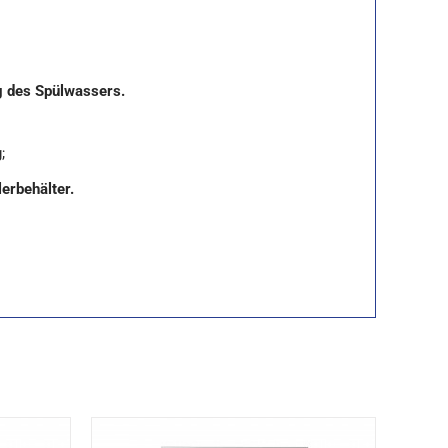
g des Spülwassers.
;
erbehälter.