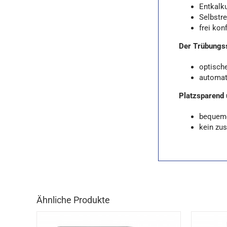
Entkalk
Selbstr
frei kon
Der Trübungss
optisch
automat
Platzsparend 
bequeme
kein zus
Ähnliche Produkte