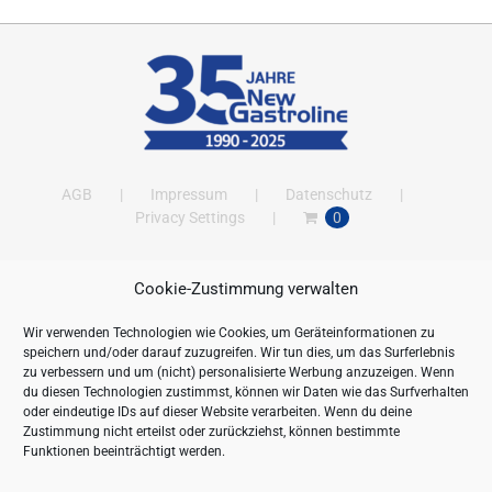
AGB
Impressum
Datenschutz
Privacy Settings
0
Cookie-Zustimmung verwalten
ANSCHRIFT
Wir verwenden Technologien wie Cookies, um Geräteinformationen zu
New Gastroline GmbH
speichern und/oder darauf zuzugreifen. Wir tun dies, um das Surferlebnis
Barthestraße 115
zu verbessern und um (nicht) personalisierte Werbung anzuzeigen. Wenn
18356 Barth
du diesen Technologien zustimmst, können wir Daten wie das Surfverhalten
oder eindeutige IDs auf dieser Website verarbeiten. Wenn du deine
Deutschland/Germany
Zustimmung nicht erteilst oder zurückziehst, können bestimmte
Öffnungszeiten:
Funktionen beeinträchtigt werden.
Mo. - Fr. 09.00 bis 16.00 Uhr
Telefon:
+49 (0) 38231-676-0