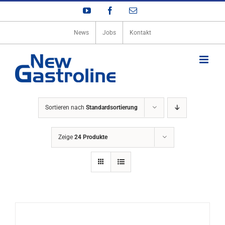
Zum
YouTube
Facebook
E-
Inhalt
Mail
springen
News
Jobs
Kontakt
Sortieren nach
Standardsortierung
Zeige
24 Produkte