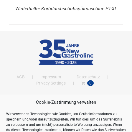
Winterhalter Korbdurchschubspülmaschine PT-XL
AGB
Impressum
Datenschutz
Privacy Settings
0
Cookie-Zustimmung verwalten
ANSCHRIFT
Wir verwenden Technologien wie Cookies, um Geräteinformationen zu
New Gastroline GmbH
speichern und/oder darauf zuzugreifen. Wir tun dies, um das Surferlebnis
Barthestraße 115
zu verbessern und um (nicht) personalisierte Werbung anzuzeigen. Wenn
18356 Barth
du diesen Technologien zustimmst, können wir Daten wie das Surfverhalten