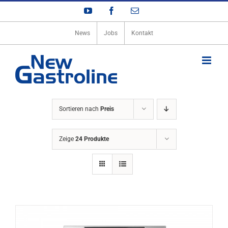
Zum
YouTube
Facebook
E-
Inhalt
Mail
springen
News
Jobs
Kontakt
Sortieren nach
Preis
Zeige
24 Produkte