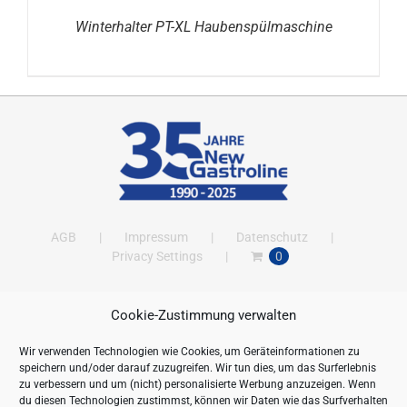
Winterhalter PT-XL Haubenspülmaschine
AGB
Impressum
Datenschutz
Privacy Settings
0
Cookie-Zustimmung verwalten
ANSCHRIFT
Wir verwenden Technologien wie Cookies, um Geräteinformationen zu
New Gastroline GmbH
speichern und/oder darauf zuzugreifen. Wir tun dies, um das Surferlebnis
Barthestraße 115
zu verbessern und um (nicht) personalisierte Werbung anzuzeigen. Wenn
18356 Barth
du diesen Technologien zustimmst, können wir Daten wie das Surfverhalten