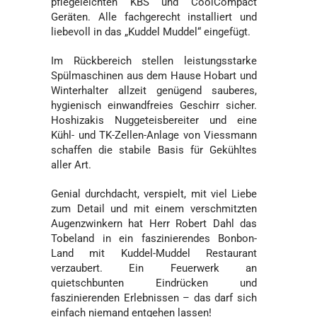
pflegeleichten KBS und CoolCompact
Geräten. Alle fachgerecht installiert und
liebevoll in das „Kuddel Muddel“ eingefügt.
Im Rückbereich stellen leistungsstarke
Spülmaschinen aus dem Hause Hobart und
Winterhalter allzeit genügend sauberes,
hygienisch einwandfreies Geschirr sicher.
Hoshizakis Nuggeteisbereiter und eine
Kühl- und TK-Zellen-Anlage von Viessmann
schaffen die stabile Basis für Gekühltes
aller Art.
Genial durchdacht, verspielt, mit viel Liebe
zum Detail und mit einem verschmitzten
Augenzwinkern hat Herr Robert Dahl das
Tobeland in ein faszinierendes Bonbon-
Land mit Kuddel-Muddel Restaurant
verzaubert. Ein Feuerwerk an
quietschbunten Eindrücken und
faszinierenden Erlebnissen – das darf sich
einfach niemand entgehen lassen!