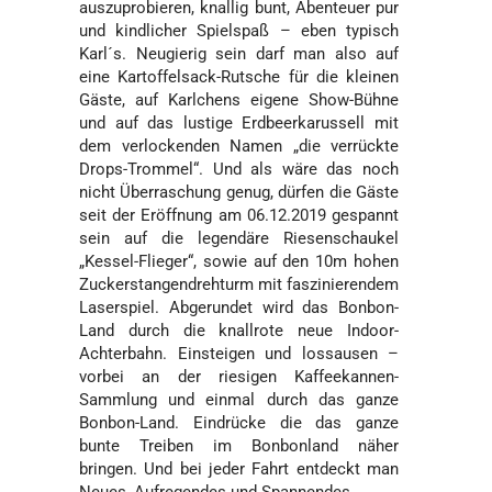
auszuprobieren, knallig bunt, Abenteuer pur
und kindlicher Spielspaß – eben typisch
Karl´s. Neugierig sein darf man also auf
eine Kartoffelsack-Rutsche für die kleinen
Gäste, auf Karlchens eigene Show-Bühne
und auf das lustige Erdbeerkarussell mit
dem verlockenden Namen „die verrückte
Drops-Trommel“. Und als wäre das noch
nicht Überraschung genug, dürfen die Gäste
seit der Eröffnung am 06.12.2019 gespannt
sein auf die legendäre Riesenschaukel
„Kessel-Flieger“, sowie auf den 10m hohen
Zuckerstangendrehturm mit faszinierendem
Laserspiel. Abgerundet wird das Bonbon-
Land durch die knallrote neue Indoor-
Achterbahn. Einsteigen und lossausen –
vorbei an der riesigen Kaffeekannen-
Sammlung und einmal durch das ganze
Bonbon-Land. Eindrücke die das ganze
bunte Treiben im Bonbonland näher
bringen. Und bei jeder Fahrt entdeckt man
Neues, Aufregendes und Spannendes.