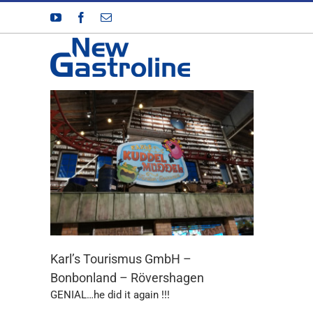
Zum
YouTube
Facebook
E-
Inhalt
Mail
springen
Karl’s Tourismus GmbH –
Bonbonland – Rövershagen
GENIAL…he did it again !!!