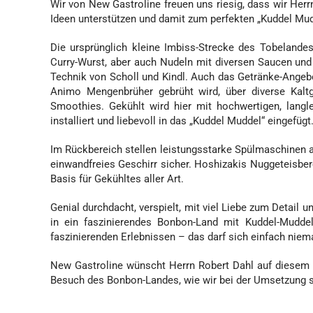
Wir von New Gastroline freuen uns riesig, dass wir Her
Ideen unterstützen und damit zum perfekten „Kuddel Mudd
Die ursprünglich kleine Imbiss-Strecke des Tobelande
Curry-Wurst, aber auch Nudeln mit diversen Saucen und
Technik von Scholl und Kindl. Auch das Getränke-Angebot
Animo Mengenbrüher gebrüht wird, über diverse Kaltg
Smoothies. Gekühlt wird hier mit hochwertigen, lang
installiert und liebevoll in das „Kuddel Muddel“ eingefügt
Im Rückbereich stellen leistungsstarke Spülmaschinen 
einwandfreies Geschirr sicher. Hoshizakis Nuggeteisber
Basis für Gekühltes aller Art.
Genial durchdacht, verspielt, mit viel Liebe zum Detail
in ein faszinierendes Bonbon-Land mit Kuddel-Mudde
faszinierenden Erlebnissen – das darf sich einfach nie
New Gastroline wünscht Herrn Robert Dahl auf diesem 
Besuch des Bonbon-Landes, wie wir bei der Umsetzung s