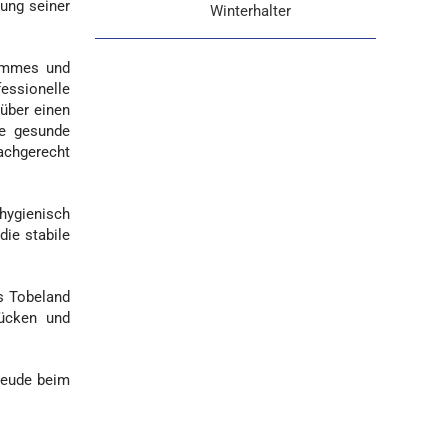
zung seiner
Winterhalter
Pommes und
essionelle
 über einen
te gesunde
achgerecht
hygienisch
die stabile
as Tobeland
rücken und
reude beim