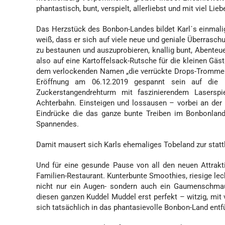
phantastisch, bunt, verspielt, allerliebst und mit viel 
Das Herzstück des Bonbon-Landes bildet Karl´s einmali
weiß, dass er sich auf viele neue und geniale Überrasc
zu bestaunen und auszuprobieren, knallig bunt, Abenteue
also auf eine Kartoffelsack-Rutsche für die kleinen Gäs
dem verlockenden Namen „die verrückte Drops-Trommel“.
Eröffnung am 06.12.2019 gespannt sein auf die l
Zuckerstangendrehturm mit faszinierendem Laserspi
Achterbahn. Einsteigen und lossausen – vorbei an de
Eindrücke die das ganze bunte Treiben im Bonbonland
Spannendes.
Damit mausert sich Karls ehemaliges Tobeland zur statt
Und für eine gesunde Pause von all den neuen Attrakt
Familien-Restaurant. Kunterbunte Smoothies, riesige le
nicht nur ein Augen- sondern auch ein Gaumenschmau
diesen ganzen Kuddel Muddel erst perfekt – witzig, mit 
sich tatsächlich in das phantasievolle Bonbon-Land entfü