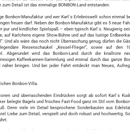
Liebe zum Detail ist das einmalige BONBON-Land entstanden.
ge Bonbon-Manufaktur und wer Karl´s Erlebniswelt schon einmal be
hungen freuen darf. Neben der Bonbon-Manufaktur gibt es 5 neue Fa
r pur und kindlicher Spielspaß – eben typisch Karl´s. Neugierig se
te, auf Karlchens eigene Show-Bühne und auf das lustige Erdbeerka
 Und als wäre das noch nicht Überraschung genug, dürfen die Gäst
egendäre Riesenschaukel „Kessel-Flieger“, sowie auf den 
el. Abgerundet wird das Bonbon-Land durch die knallrote ne
r riesigen Kaffeekannen-Sammlung und einmal durch das ganze Bo
 näher bringen. Und bei jeder Fahrt entdeckt man Neues, Aufre
lichen Bonbon-Villa.
ionen und überraschenden Eindrücken sorgt ab sofort Karl´s Kud
cker belegte Bagels und frisches Fast-Food ganz im Stil vom Bonbo
ß. Denn viele im Detail besprochene Sonderbauten aus Edelst
viel Liebe zum Detail, verspielt und doch robust und hochwertig. S
hrt.