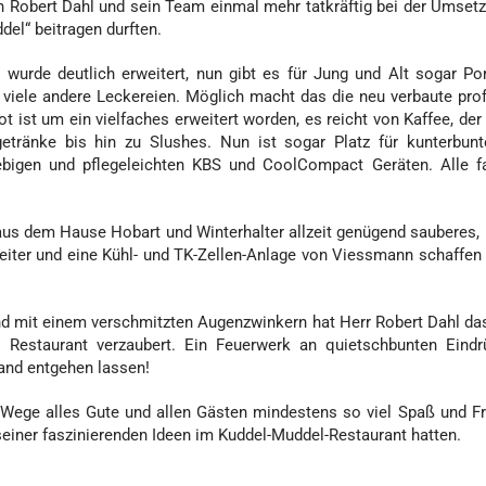
rn Robert Dahl und sein Team einmal mehr tatkräftig bei der Umset
el“ beitragen durften.
s wurde deutlich erweitert, nun gibt es für Jung und Alt sogar 
 viele andere Leckereien. Möglich macht das die neu verbaute prof
 ist um ein vielfaches erweitert worden, es reicht von Kaffee, der
etränke bis hin zu Slushes. Nun ist sogar Platz für kunterbun
lebigen und pflegeleichten KBS und CoolCompact Geräten. Alle f
.
aus dem Hause Hobart und Winterhalter allzeit genügend sauberes, 
eiter und eine Kühl- und TK-Zellen-Anlage von Viessmann schaffen 
 und mit einem verschmitzten Augenzwinkern hat Herr Robert Dahl d
l Restaurant verzaubert. Ein Feuerwerk an quietschbunten Eind
mand entgehen lassen!
Wege alles Gute und allen Gästen mindestens so viel Spaß und F
einer faszinierenden Ideen im Kuddel-Muddel-Restaurant hatten.