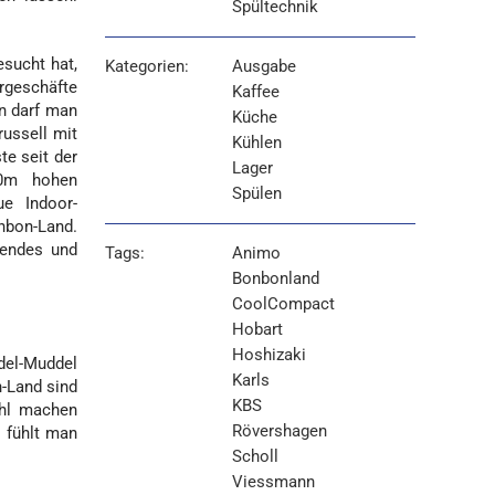
Spültechnik
sucht hat,
Kategorien:
Ausgabe
hrgeschäfte
Kaffee
in darf man
Küche
russell mit
Kühlen
e seit der
Lager
10m hohen
Spülen
ue Indoor-
nbon-Land.
gendes und
Tags:
Animo
Bonbonland
CoolCompact
Hobart
Hoshizaki
del-Muddel
Karls
n-Land sind
KBS
ahl machen
Rövershagen
o fühlt man
Scholl
Viessmann