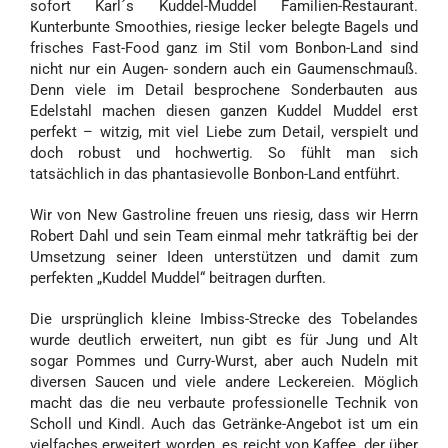
sofort Karl´s Kuddel-Muddel Familien-Restaurant.
Kunterbunte Smoothies, riesige lecker belegte Bagels und
frisches Fast-Food ganz im Stil vom Bonbon-Land sind
nicht nur ein Augen- sondern auch ein Gaumenschmauß.
Denn viele im Detail besprochene Sonderbauten aus
Edelstahl machen diesen ganzen Kuddel Muddel erst
perfekt – witzig, mit viel Liebe zum Detail, verspielt und
doch robust und hochwertig. So fühlt man sich
tatsächlich in das phantasievolle Bonbon-Land entführt.
Wir von New Gastroline freuen uns riesig, dass wir Herrn
Robert Dahl und sein Team einmal mehr tatkräftig bei der
Umsetzung seiner Ideen unterstützen und damit zum
perfekten „Kuddel Muddel“ beitragen durften.
Die ursprünglich kleine Imbiss-Strecke des Tobelandes
wurde deutlich erweitert, nun gibt es für Jung und Alt
sogar Pommes und Curry-Wurst, aber auch Nudeln mit
diversen Saucen und viele andere Leckereien. Möglich
macht das die neu verbaute professionelle Technik von
Scholl und Kindl. Auch das Getränke-Angebot ist um ein
vielfaches erweitert worden, es reicht von Kaffee, der über