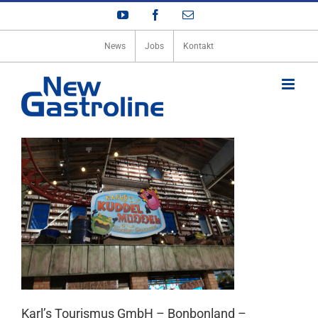
Zum
YouTube
Facebook
E-
Inhalt
Mail
springen
News
Jobs
Kontakt
Karl’s Tourismus GmbH – Bonbonland –