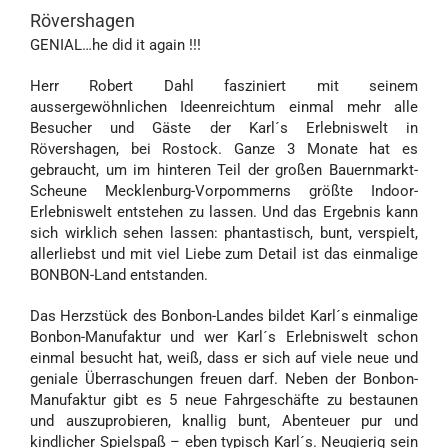
Rövershagen
GENIAL…he did it again !!!
Herr Robert Dahl fasziniert mit seinem
aussergewöhnlichen Ideenreichtum einmal mehr alle
Besucher und Gäste der Karl´s Erlebniswelt in
Rövershagen, bei Rostock. Ganze 3 Monate hat es
gebraucht, um im hinteren Teil der großen Bauernmarkt-
Scheune Mecklenburg-Vorpommerns größte Indoor-
Erlebniswelt entstehen zu lassen. Und das Ergebnis kann
sich wirklich sehen lassen: phantastisch, bunt, verspielt,
allerliebst und mit viel Liebe zum Detail ist das einmalige
BONBON-Land entstanden.
Das Herzstück des Bonbon-Landes bildet Karl´s einmalige
Bonbon-Manufaktur und wer Karl´s Erlebniswelt schon
einmal besucht hat, weiß, dass er sich auf viele neue und
geniale Überraschungen freuen darf. Neben der Bonbon-
Manufaktur gibt es 5 neue Fahrgeschäfte zu bestaunen
und auszuprobieren, knallig bunt, Abenteuer pur und
kindlicher Spielspaß – eben typisch Karl´s. Neugierig sein