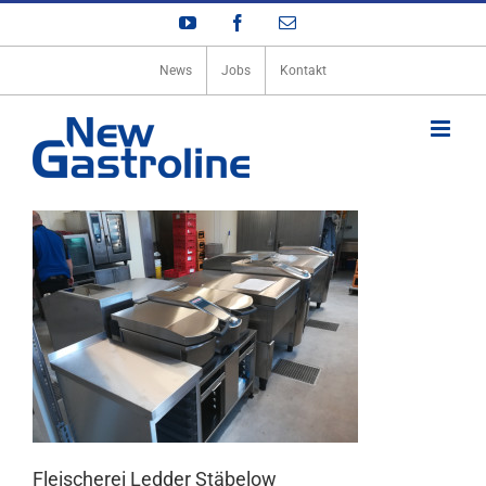
Zum
YouTube
Facebook
E-
Inhalt
Mail
springen
News
Jobs
Kontakt
Fleischerei Ledder Stäbelow