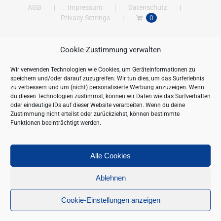
AGB
Impressum
Datenschutz
Privacy Settings
0
Cookie-Zustimmung verwalten
ANSCHRIFT
Wir verwenden Technologien wie Cookies, um Geräteinformationen zu
New Gastroline GmbH
speichern und/oder darauf zuzugreifen. Wir tun dies, um das Surferlebnis
Barthestraße 115
zu verbessern und um (nicht) personalisierte Werbung anzuzeigen. Wenn
18356 Barth
du diesen Technologien zustimmst, können wir Daten wie das Surfverhalten
oder eindeutige IDs auf dieser Website verarbeiten. Wenn du deine
Deutschland/Germany
Zustimmung nicht erteilst oder zurückziehst, können bestimmte
Öffnungszeiten:
Funktionen beeinträchtigt werden.
Mo. - Fr. 09.00 bis 16.00 Uhr
Telefon:
+49 (0) 38231-676-0
Fax:
+49 (0) 38231-3261
Alle Cookies
Webseite:
https://www.newgastroline.de
Ablehnen
Cookie-Einstellungen anzeigen
Copyright 1990-
2026 New Gastroline GmbH | All Rights Reserved