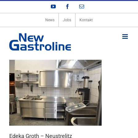
Zum
YouTube
Facebook
E-
Inhalt
Mail
springen
News
Jobs
Kontakt
Edeka Groth – Neustrelitz