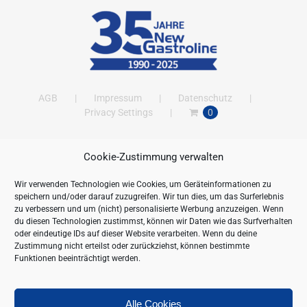
AGB
Impressum
Datenschutz
Privacy Settings
0
Cookie-Zustimmung verwalten
ANSCHRIFT
Wir verwenden Technologien wie Cookies, um Geräteinformationen zu
New Gastroline GmbH
speichern und/oder darauf zuzugreifen. Wir tun dies, um das Surferlebnis
Barthestraße 115
zu verbessern und um (nicht) personalisierte Werbung anzuzeigen. Wenn
18356 Barth
du diesen Technologien zustimmst, können wir Daten wie das Surfverhalten
oder eindeutige IDs auf dieser Website verarbeiten. Wenn du deine
Deutschland/Germany
Zustimmung nicht erteilst oder zurückziehst, können bestimmte
Öffnungszeiten:
Funktionen beeinträchtigt werden.
Mo. - Fr. 09.00 bis 16.00 Uhr
Telefon:
+49 (0) 38231-676-0
Fax:
+49 (0) 38231-3261
Alle Cookies