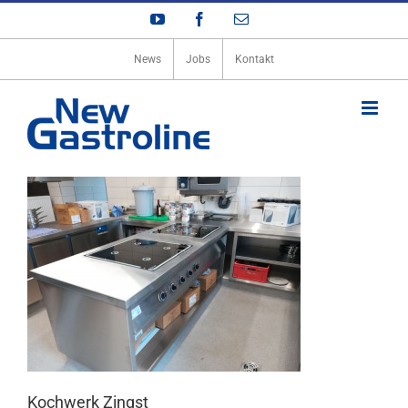
Zum
YouTube
Facebook
E-
Inhalt
Mail
springen
News
Jobs
Kontakt
Kochwerk Zingst