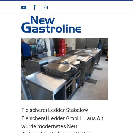
Zum
YouTube
Facebook
E-
Inhalt
Mail
springen
Fleischerei Ledder Stäbelow
Fleischerei Ledder GmbH – aus Alt
wurde modernstes Neu