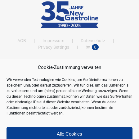
AGB
Impressum
Datenschutz
Privacy Settings
0
Cookie-Zustimmung verwalten
ANSCHRIFT
Wir verwenden Technologien wie Cookies, um Geräteinformationen zu
New Gastroline GmbH
speichern und/oder darauf zuzugreifen. Wir tun dies, um das Surferlebnis
Barthestraße 115
zu verbessern und um (nicht) personalisierte Werbung anzuzeigen. Wenn
18356 Barth
du diesen Technologien zustimmst, können wir Daten wie das Surfverhalten
oder eindeutige IDs auf dieser Website verarbeiten. Wenn du deine
Deutschland/Germany
Zustimmung nicht erteilst oder zurückziehst, können bestimmte
Öffnungszeiten:
Funktionen beeinträchtigt werden.
Mo. - Fr. 09.00 bis 16.00 Uhr
Telefon:
+49 (0) 38231-676-0
Fax:
+49 (0) 38231-3261
Alle Cookies
Webseite:
https://www.newgastroline.de