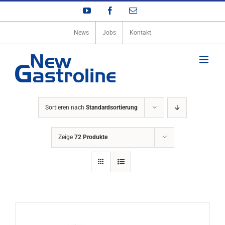
Zum
YouTube
Facebook
E-
Inhalt
Mail
springen
News
Jobs
Kontakt
Sortieren nach
Standardsortierung
Zeige
72 Produkte