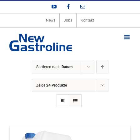
Zum
YouTube
Facebook
E-
Inhalt
Mail
springen
News
Jobs
Kontakt
Sortieren nach
Datum
Zeige
24 Produkte