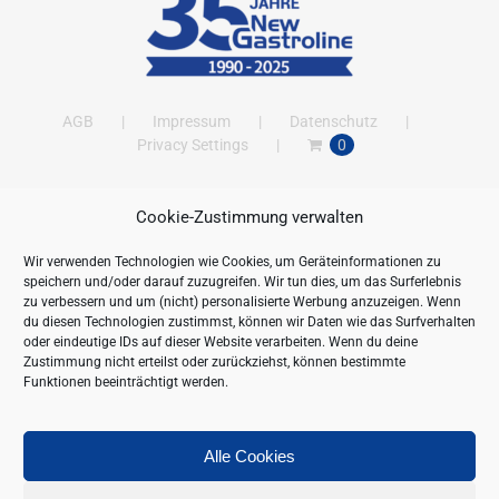
AGB
Impressum
Datenschutz
Privacy Settings
0
Cookie-Zustimmung verwalten
ANSCHRIFT
Wir verwenden Technologien wie Cookies, um Geräteinformationen zu
New Gastroline GmbH
speichern und/oder darauf zuzugreifen. Wir tun dies, um das Surferlebnis
Barthestraße 115
zu verbessern und um (nicht) personalisierte Werbung anzuzeigen. Wenn
18356 Barth
du diesen Technologien zustimmst, können wir Daten wie das Surfverhalten
oder eindeutige IDs auf dieser Website verarbeiten. Wenn du deine
Deutschland/Germany
Zustimmung nicht erteilst oder zurückziehst, können bestimmte
Öffnungszeiten:
Funktionen beeinträchtigt werden.
Mo. - Fr. 09.00 bis 16.00 Uhr
Telefon:
+49 (0) 38231-676-0
Fax:
+49 (0) 38231-3261
Alle Cookies
Webseite:
https://www.newgastroline.de