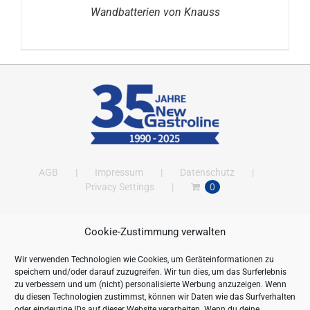
Wandbatterien von Knauss
AGB
Impressum
Datenschutz
Privacy Settings
0
Cookie-Zustimmung verwalten
ANSCHRIFT
Wir verwenden Technologien wie Cookies, um Geräteinformationen zu
New Gastroline GmbH
speichern und/oder darauf zuzugreifen. Wir tun dies, um das Surferlebnis
Barthestraße 115
zu verbessern und um (nicht) personalisierte Werbung anzuzeigen. Wenn
18356 Barth
du diesen Technologien zustimmst, können wir Daten wie das Surfverhalten
oder eindeutige IDs auf dieser Website verarbeiten. Wenn du deine