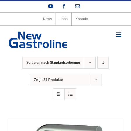
Zum
YouTube
Facebook
E-
Inhalt
Mail
springen
News
Jobs
Kontakt
Sortieren nach
Standardsortierung
Zeige
24 Produkte