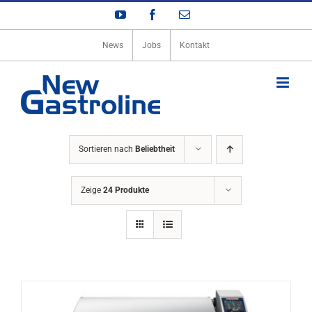
Zum
YouTube
Facebook
E-
Inhalt
Mail
springen
News
Jobs
Kontakt
Sortieren nach
Beliebtheit
Zeige
24 Produkte