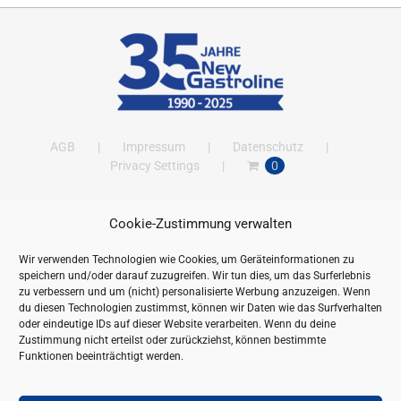
AGB
Impressum
Datenschutz
Privacy Settings
0
Cookie-Zustimmung verwalten
ANSCHRIFT
Wir verwenden Technologien wie Cookies, um Geräteinformationen zu
New Gastroline GmbH
speichern und/oder darauf zuzugreifen. Wir tun dies, um das Surferlebnis
Barthestraße 115
zu verbessern und um (nicht) personalisierte Werbung anzuzeigen. Wenn
18356 Barth
du diesen Technologien zustimmst, können wir Daten wie das Surfverhalten
oder eindeutige IDs auf dieser Website verarbeiten. Wenn du deine
Deutschland/Germany
Zustimmung nicht erteilst oder zurückziehst, können bestimmte
Öffnungszeiten:
Funktionen beeinträchtigt werden.
Mo. - Fr. 09.00 bis 16.00 Uhr
Telefon:
+49 (0) 38231-676-0