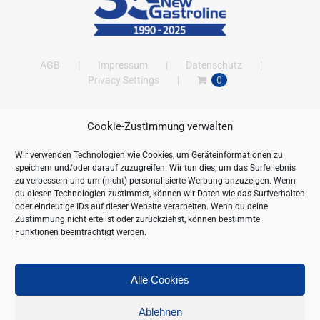
AGB
Impressum
Datenschutz
Privacy Settings
0
Cookie-Zustimmung verwalten
ANSCHRIFT
Wir verwenden Technologien wie Cookies, um Geräteinformationen zu
New Gastroline GmbH
speichern und/oder darauf zuzugreifen. Wir tun dies, um das Surferlebnis
Barthestraße 115
zu verbessern und um (nicht) personalisierte Werbung anzuzeigen. Wenn
18356 Barth
du diesen Technologien zustimmst, können wir Daten wie das Surfverhalten
oder eindeutige IDs auf dieser Website verarbeiten. Wenn du deine
Deutschland/Germany
Zustimmung nicht erteilst oder zurückziehst, können bestimmte
Öffnungszeiten:
Funktionen beeinträchtigt werden.
Mo. - Fr. 09.00 bis 16.00 Uhr
Telefon:
+49 (0) 38231-676-0
Fax:
+49 (0) 38231-3261
Alle Cookies
Webseite:
https://www.newgastroline.de
Ablehnen