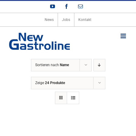
Zum
YouTube
Facebook
E-
Inhalt
Mail
springen
News
Jobs
Kontakt
Sortieren nach
Name
Zeige
24 Produkte