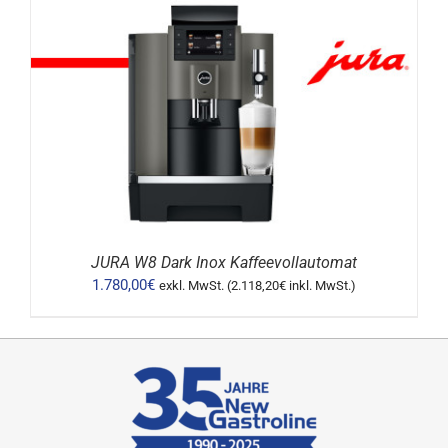
IN DEN WARENKORB
/
DETAILS
JURA W8 Dark Inox Kaffeevollautomat
1.780,00
€
exkl. MwSt. (
2.118,20
€
inkl. MwSt.)