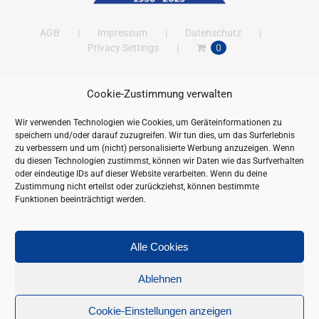
AGB
Impressum
Datenschutz
Privacy Settings
0
Cookie-Zustimmung verwalten
ANSCHRIFT
Wir verwenden Technologien wie Cookies, um Geräteinformationen zu
New Gastroline GmbH
speichern und/oder darauf zuzugreifen. Wir tun dies, um das Surferlebnis
Barthestraße 115
zu verbessern und um (nicht) personalisierte Werbung anzuzeigen. Wenn
18356 Barth
du diesen Technologien zustimmst, können wir Daten wie das Surfverhalten
oder eindeutige IDs auf dieser Website verarbeiten. Wenn du deine
Deutschland/Germany
Zustimmung nicht erteilst oder zurückziehst, können bestimmte
Öffnungszeiten:
Funktionen beeinträchtigt werden.
Mo. - Fr. 09.00 bis 16.00 Uhr
Telefon:
+49 (0) 38231-676-0
Fax:
+49 (0) 38231-3261
Alle Cookies
Webseite:
https://www.newgastroline.de
Ablehnen
Cookie-Einstellungen anzeigen