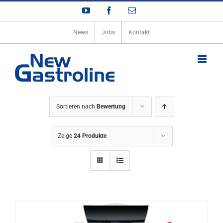
Zum
YouTube
Facebook
E-
Inhalt
Mail
springen
News
Jobs
Kontakt
Sortieren nach
Bewertung
Zeige
24 Produkte