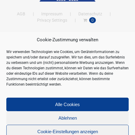
AGB
Impressum
Datenschutz
Privacy Settings
0
Cookie-Zustimmung verwalten
ANSCHRIFT
Wir verwenden Technologien wie Cookies, um Geräteinformationen zu
New Gastroline GmbH
speichern und/oder darauf zuzugreifen. Wir tun dies, um das Surferlebnis
Barthestraße 115
zu verbessern und um (nicht) personalisierte Werbung anzuzeigen. Wenn
18356 Barth
du diesen Technologien zustimmst, können wir Daten wie das Surfverhalten
oder eindeutige IDs auf dieser Website verarbeiten. Wenn du deine
Deutschland/Germany
Zustimmung nicht erteilst oder zurückziehst, können bestimmte
Öffnungszeiten:
Funktionen beeinträchtigt werden.
Mo. - Fr. 09.00 bis 16.00 Uhr
Telefon:
+49 (0) 38231-676-0
Fax:
+49 (0) 38231-3261
Alle Cookies
Webseite:
https://www.newgastroline.de
Ablehnen
Cookie-Einstellungen anzeigen