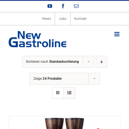
Zum
YouTube
Facebook
E-
Inhalt
Mail
springen
News
Jobs
Kontakt
Sortieren nach
Standardsortierung
Zeige
24 Produkte