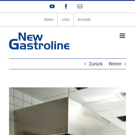
Zum
YouTube
Facebook
E-
Inhalt
Mail
springen
News
Jobs
Kontakt
Zurück
Weiter
View
Larger
Image