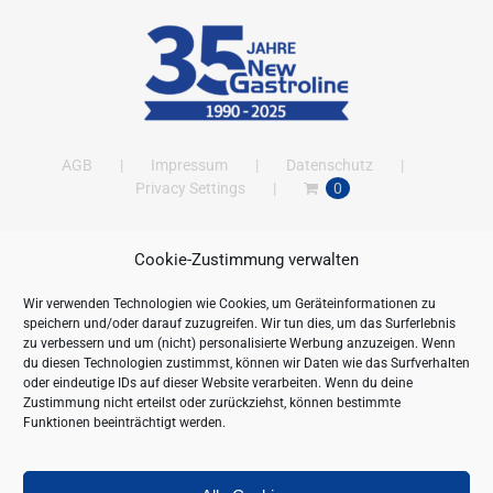
AGB
Impressum
Datenschutz
Privacy Settings
0
Cookie-Zustimmung verwalten
ANSCHRIFT
Wir verwenden Technologien wie Cookies, um Geräteinformationen zu
New Gastroline GmbH
speichern und/oder darauf zuzugreifen. Wir tun dies, um das Surferlebnis
Barthestraße 115
zu verbessern und um (nicht) personalisierte Werbung anzuzeigen. Wenn
18356 Barth
du diesen Technologien zustimmst, können wir Daten wie das Surfverhalten
oder eindeutige IDs auf dieser Website verarbeiten. Wenn du deine
Deutschland/Germany
Zustimmung nicht erteilst oder zurückziehst, können bestimmte
Öffnungszeiten:
Funktionen beeinträchtigt werden.
Mo. - Fr. 09.00 bis 16.00 Uhr
Telefon:
+49 (0) 38231-676-0
Fax:
+49 (0) 38231-3261