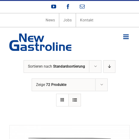
Zum
YouTube
Facebook
E-
Inhalt
Mail
springen
News
Jobs
Kontakt
Sortieren nach
Standardsortierung
Zeige
72 Produkte