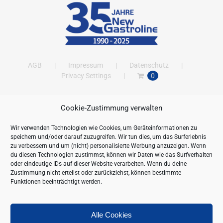
AGB
Impressum
Datenschutz
Privacy Settings
0
Cookie-Zustimmung verwalten
ANSCHRIFT
Wir verwenden Technologien wie Cookies, um Geräteinformationen zu
New Gastroline GmbH
speichern und/oder darauf zuzugreifen. Wir tun dies, um das Surferlebnis
Barthestraße 115
zu verbessern und um (nicht) personalisierte Werbung anzuzeigen. Wenn
18356 Barth
du diesen Technologien zustimmst, können wir Daten wie das Surfverhalten
oder eindeutige IDs auf dieser Website verarbeiten. Wenn du deine
Deutschland/Germany
Zustimmung nicht erteilst oder zurückziehst, können bestimmte
Öffnungszeiten:
Funktionen beeinträchtigt werden.
Mo. - Fr. 09.00 bis 16.00 Uhr
Telefon:
+49 (0) 38231-676-0
Fax:
+49 (0) 38231-3261
Alle Cookies
Webseite:
https://www.newgastroline.de