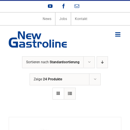
Zum
YouTube
Facebook
E-
Inhalt
Mail
springen
News
Jobs
Kontakt
Sortieren nach
Standardsortierung
Zeige
24 Produkte