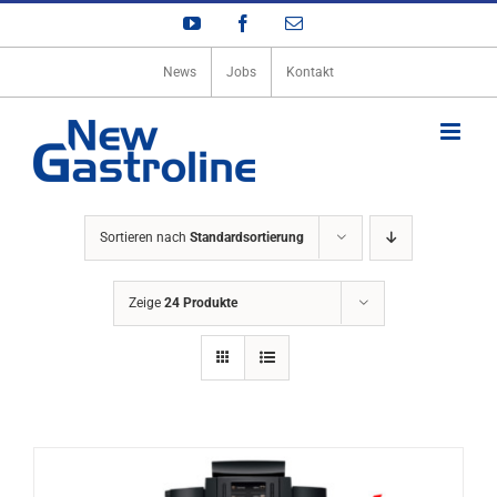
Zum
YouTube
Facebook
E-
Inhalt
Mail
springen
News
Jobs
Kontakt
Sortieren nach
Standardsortierung
Zeige
24 Produkte