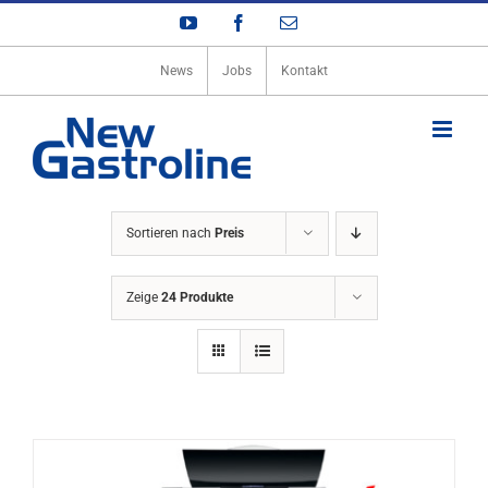
Zum
YouTube
Facebook
E-
Inhalt
Mail
springen
News
Jobs
Kontakt
Sortieren nach
Preis
Zeige
24 Produkte